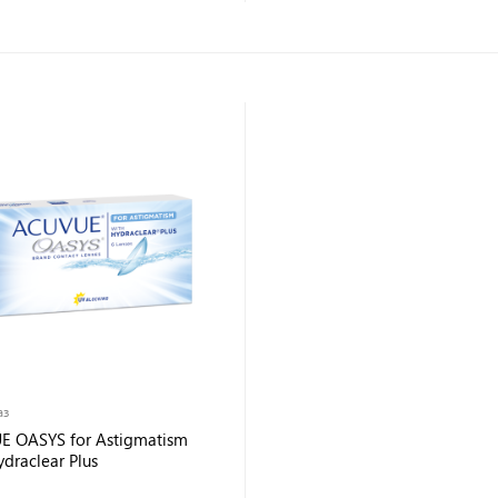
По современным методикам,
на современной
оптометрической системе.
Подробнее
Записаться
аз
E OASYS for Astigmatism
ydraclear Plus