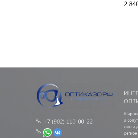
2 84
ИНТ
ОПТ
Широки
и сопу
+7 (902) 110-00-22
капли д
регион