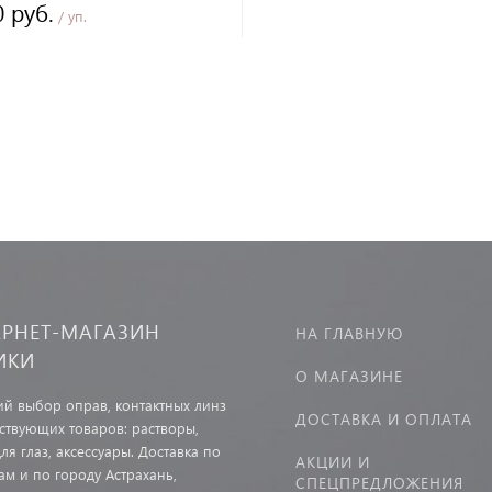
0 руб.
/ уп.
ЕРНЕТ-МАГАЗИН
НА ГЛАВНУЮ
ИКИ
О МАГАЗИНЕ
й выбор оправ, контактных линз
ДОСТАВКА И ОПЛАТА
тствующих товаров: растворы,
ля глаз, аксессуары. Доставка по
АКЦИИ И
ам и по городу Астрахань,
СПЕЦПРЕДЛОЖЕНИЯ