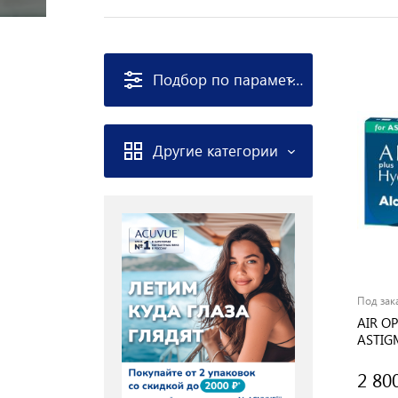
Подбор по параметрам
Другие категории
Под зак
AIR OP
ASTIG
2 80