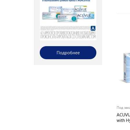
По современным методикам,
на современной
оптометрической системе.
Подробнее
Записаться
Под зак
ACUVU
with H