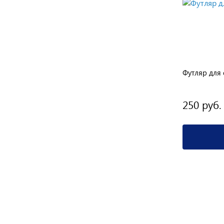
ианта
4 варианта
Футляр FB 002
Футляр для 
300 руб.
250 руб.
Подробнее