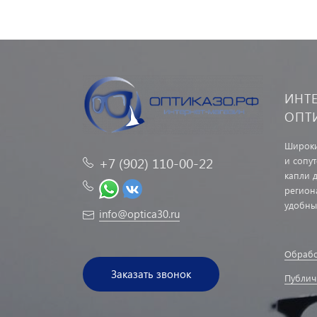
ИНТ
ОПТ
Широки
и сопу
+7 (902) 110-00-22
капли д
регион
удобны
info@optica30.ru
Обрабо
Заказать звонок
Публич