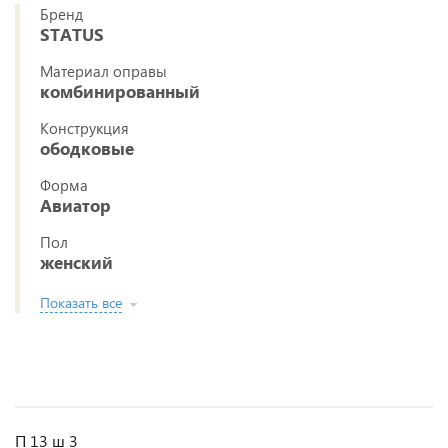
Бренд
STATUS
Материал оправы
комбинированный
Конструкция
ободковые
Форма
Авиатор
Пол
женский
Показать все
П 13 ш 3