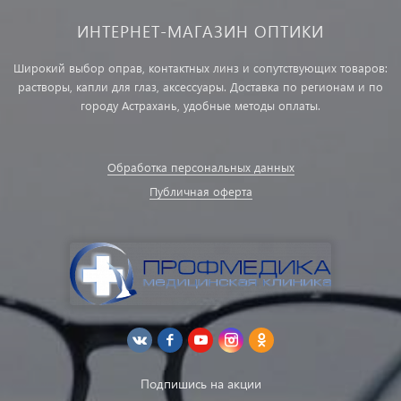
ИНТЕРНЕТ-МАГАЗИН ОПТИКИ
Широкий выбор оправ, контактных линз и сопутствующих товаров:
растворы, капли для глаз, аксессуары. Доставка по регионам и по
городу Астрахань, удобные методы оплаты.
Обработка персональных данных
Публичная оферта
Подпишись на акции