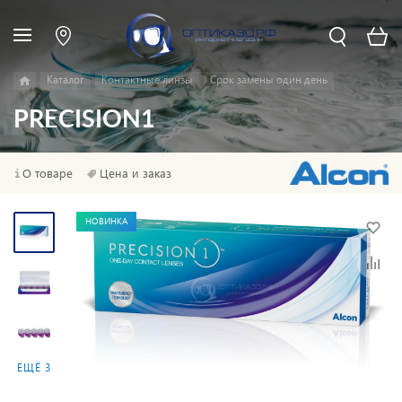
Каталог
Контактные линзы
Срок замены один день
PRECISION1
О товаре
Цена и заказ
НОВИНКА
ЕЩЁ 3