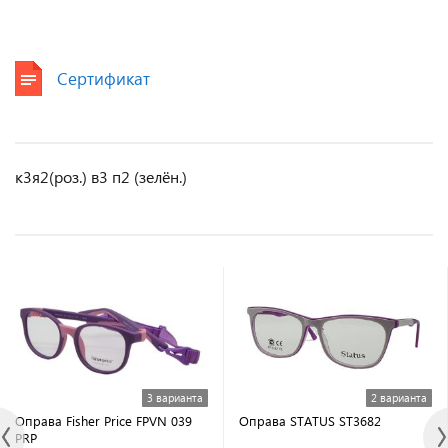
Сертификат
к3я2(роз.) в3 п2 (зелён.)
3 варианта
2 варианта
Оправа Fisher Price FPVN 039
Оправа STATUS ST3682
PRP