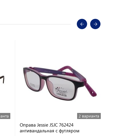
ианта
2 варианта
Оправа Jessie JSJC 762424
Оправа Vent
антивандальная с футляром
и футляром