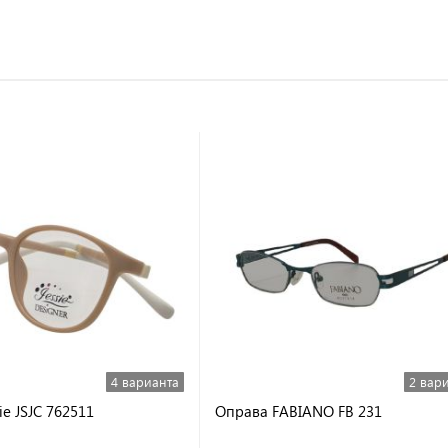
4 варианта
2 вар
ie JSJC 762511
Оправа FABIANO FB 231