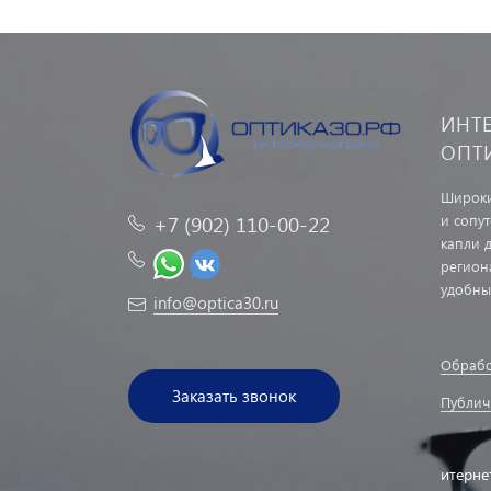
ИНТ
ОПТ
Широки
и сопу
+7 (902) 110-00-22
капли д
регион
удобны
info@optica30.ru
Обрабо
Заказать звонок
Публич
итерне