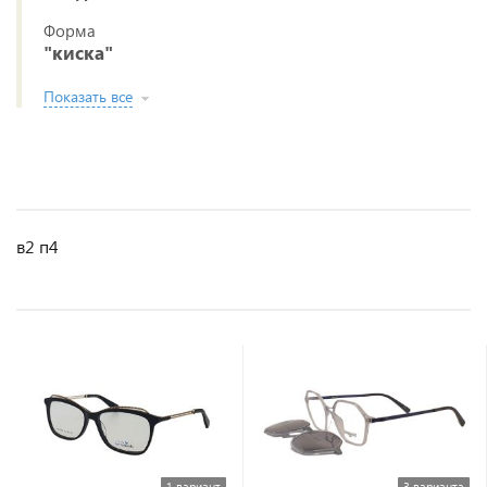
Форма
"киска"
Показать все
в2 п4
1 вариант
3 варианта