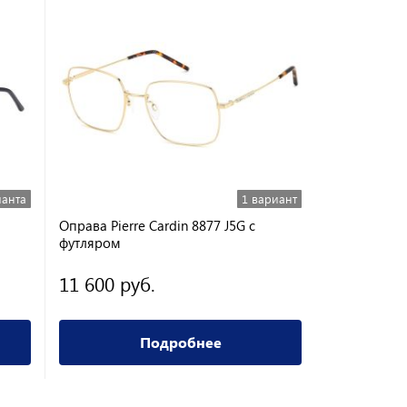
ианта
1 вариант
Оправа Pierre Cardin 8877 J5G с
Оправа Aris
футляром
11 600 руб.
2 200 ру
Подробнее