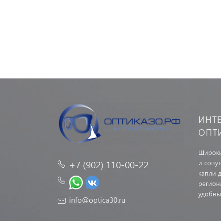
ИНТ
ОПТ
Широки
и сопу
+7 (902) 110-00-22
капли д
регион
удобны
info@optica30.ru