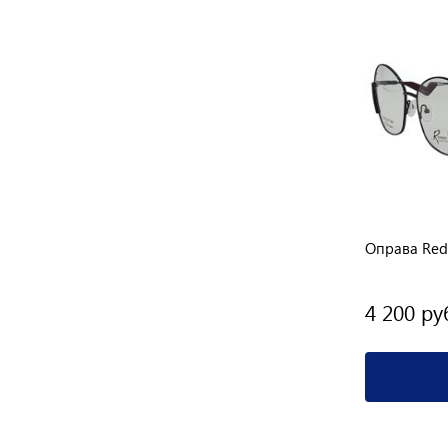
риант
1 вариант
Оправа Aristocrat UT 2145
Оправа Red
2 200 руб.
4 200 ру
Подробнее