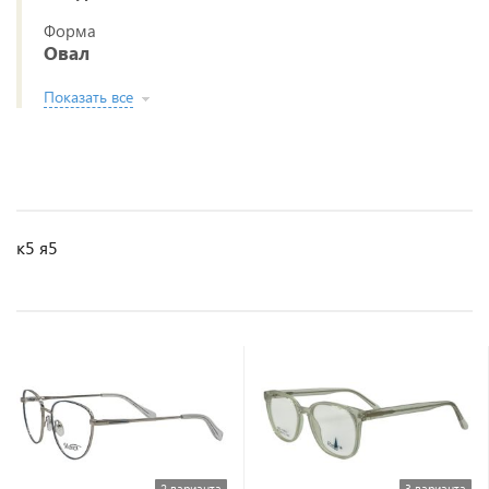
Форма
Овал
Показать все
к5 я5
2 варианта
3 варианта