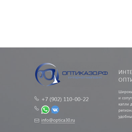
ИНТ
ОПТ
Широки
и сопу
+7 (902) 110-00-22
капли д
регион
удобны
info@optica30.ru