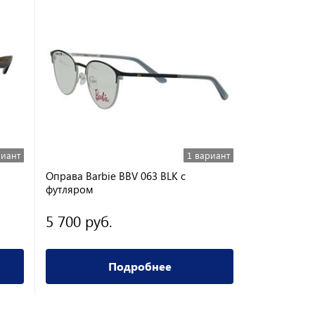
риант
1 вариант
Оправа Barbie BBV 063 BLK с
Оправа Aris
футляром
5 700 руб.
2 800 ру
Подробнее