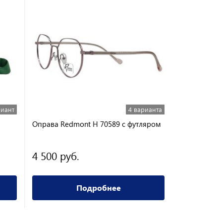
риант
4 варианта
Оправа Redmont H 70589 с футляром
Оправа Jess
4 500 руб.
4 350 ру
Подробнее