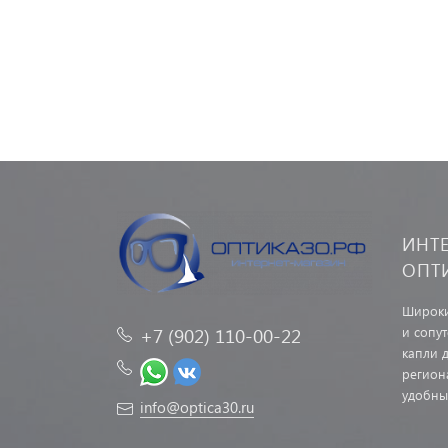
ИНТ
ОПТ
Широки
и сопу
+7 (902) 110-00-22
капли д
регион
удобны
info@optica30.ru