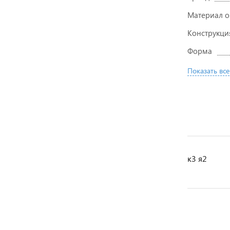
Материал 
Конструкци
Форма
Показать все
к3 я2