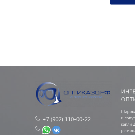
ИНТ
ОПТ
Широки
и сопу
+7 (902) 110-00-22
капли д
регион