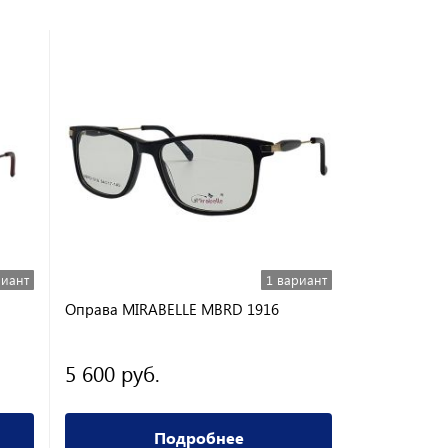
риант
1 вариант
Оправа MIRABELLE MBRD 1916
Оправа Gen
5 600 руб.
2 700 ру
Подробнее