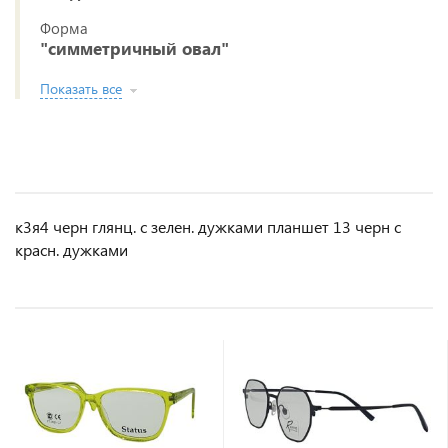
Форма
"симметричный овал"
Показать все
к3я4 черн глянц. с зелен. дужками планшет 13 черн с
красн. дужками