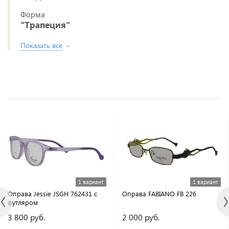
Форма
"Трапеция"
Показать все
1 вариант
1 вариант
Оправа Jessie JSGH 762431 с
Оправа FABIANO FB 226
футляром
3 800 руб.
2 000 руб.