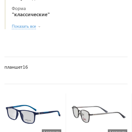
Форма
"классические"
Показать все
планшет16
3 варианта
3 варианта