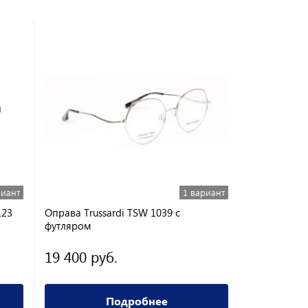
риант
1 вариант
123
Оправа Trussardi TSW 1039 с
Оправа Swar
футляром
19 400 руб.
6 800 ру
Подробнее