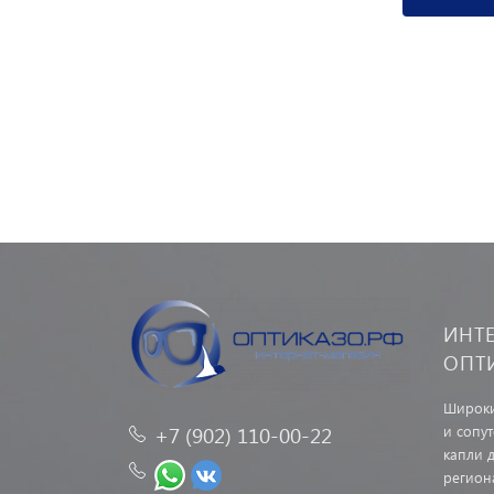
ИНТ
ОПТ
Широки
и сопу
+7 (902) 110-00-22
капли д
регион