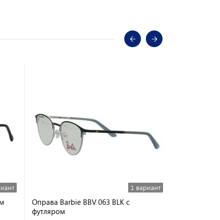
риант
1 вариант
ом
Оправа Barbie BBV 063 BLK с
Оправа Red
футляром