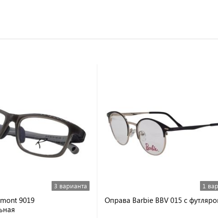
3 варианта
1 ва
mont 9019
Оправа Barbie BBV 015 с футляр
ьная