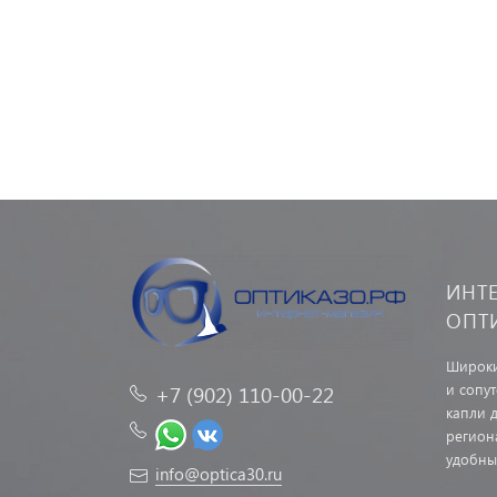
ИНТ
ОПТ
Широки
и сопу
+7 (902) 110-00-22
капли д
регион
удобны
info@optica30.ru