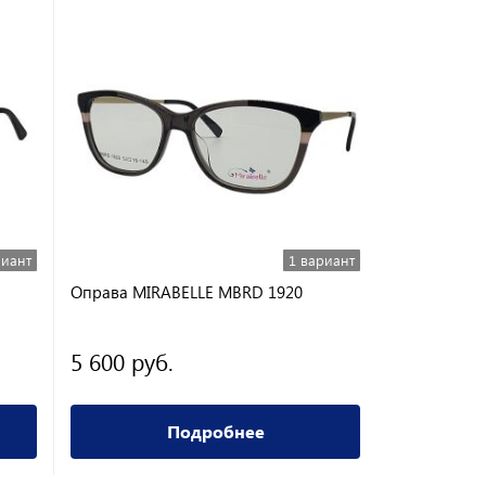
риант
1 вариант
Оправа MIRABELLE MBRD 1920
Оправа Ame
5 600 руб.
1 500 ру
Подробнее