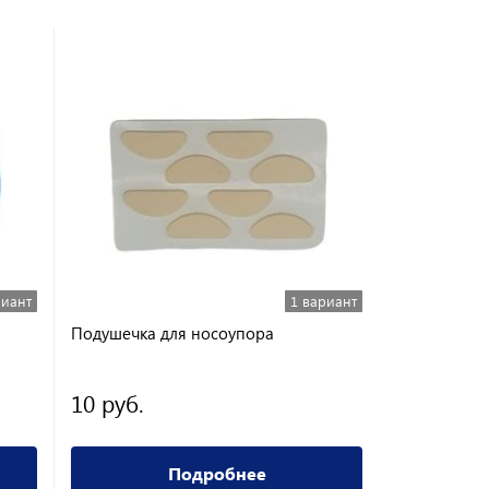
риант
1 вариант
Подушечка для носоупора
Футляр RMY
10 руб.
400 руб.
Подробнее