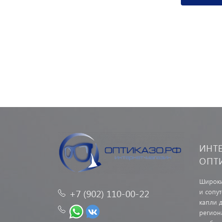
ИНТ
ОПТ
Широки
и сопу
+7 (902) 110-00-22
капли д
регион