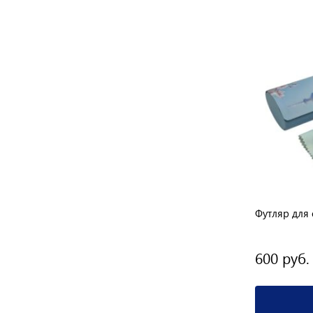
риант
3 варианта
Футляр RMY 306
Футляр для 
400 руб.
600 руб.
Подробнее