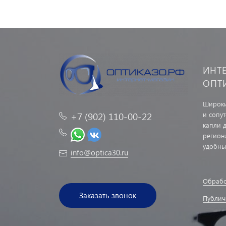
ИНТ
ОПТ
Широки
и сопу
+7 (902) 110-00-22
капли д
регион
удобны
info@optica30.ru
Обрабо
Заказать звонок
Публич