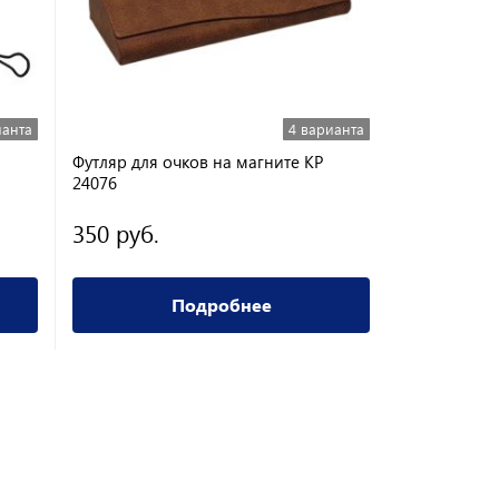
ианта
4 варианта
Футляр для очков на магните KP
Футляр хлопу
24076
350 руб.
500 руб.
Подробнее