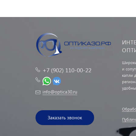
ИНТ
ОПТ
Широки
и сопу
+7 (902) 110-00-22
капли д
регион
удобны
info@optica30.ru
Обрабо
Заказать звонок
Публич