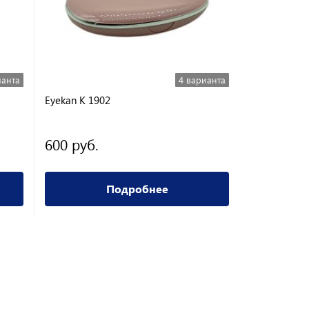
ианта
4 варианта
Eyekan K 1902
Дорожный н
600 руб.
300 руб.
Подробнее