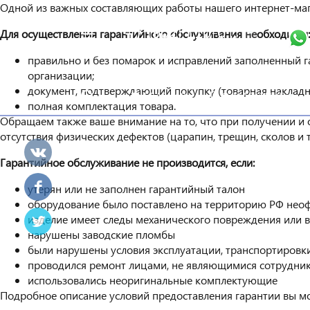
Одной из важных составляющих работы нашего интернет-маг
+7 (902) 110-00-22
Для осуществления гарантийного обслуживания необходимы:
Например,
Есть вопросы? Мы ответим!
Оправы
Найти
правильно и без помарок и исправлений заполненный г
везде
организации;
документ, подтверждающий покупку (товарная накладн
ГЛАВНАЯ
О МАГАЗИНЕ
полная комплектация товара.
Обращаем также ваше внимание на то, что при получении и 
отсутствия физических дефектов (царапин, трещин, сколов и 
Гарантийное обслуживание не производится, если:
утерян или не заполнен гарантийный талон
оборудование было поставлено на территорию РФ нео
изделие имеет следы механического повреждения или 
нарушены заводские пломбы
были нарушены условия эксплуатации, транспортировк
проводился ремонт лицами, не являющимися сотрудник
использовались неоригинальные комплектующие
Подробное описание условий предоставления гарантии вы мо