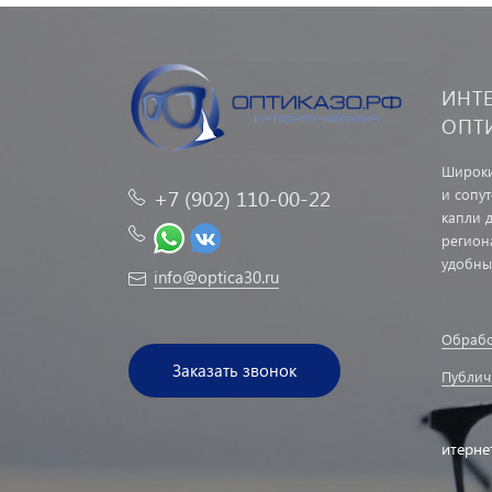
ИНТ
ОПТ
Широки
и сопу
+7 (902) 110-00-22
капли д
регион
удобны
info@optica30.ru
Обрабо
Заказать звонок
Публич
итерне