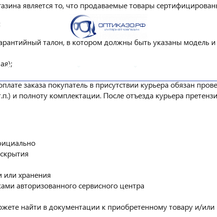
азина является то, что продаваемые товары сертифицирова
Личны
арантийный талон, в котором должны быть указаны модель и
ая);
КАТАЛОГ ТОВАРОВ
УСЛУГИ
ЛИЧНЫЙ КАБИНЕ
оплате заказа покупатель в присутствии курьера обязан про
т.п.) и полноту комплектации. После отъезда курьера претен
фициально
вскрытия
и или хранения
ами авторизованного сервисного центра
жете найти в документации к приобретенному товару и/или 